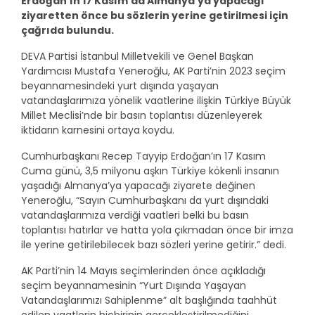
Erdoğan’ın 17 Kasım’da Almanya’ya yapacağı
ziyaretten önce bu sözlerin yerine getirilmesi için
çağrıda bulundu.
DEVA Partisi İstanbul Milletvekili ve Genel Başkan
Yardımcısı Mustafa Yeneroğlu, AK Parti’nin 2023 seçim
beyannamesindeki yurt dışında yaşayan
vatandaşlarımıza yönelik vaatlerine ilişkin Türkiye Büyük
Millet Meclisi’nde bir basın toplantısı düzenleyerek
iktidarın karnesini ortaya koydu.
Cumhurbaşkanı Recep Tayyip Erdoğan’ın 17 Kasım
Cuma günü, 3,5 milyonu aşkın Türkiye kökenli insanın
yaşadığı Almanya’ya yapacağı ziyarete değinen
Yeneroğlu, “Sayın Cumhurbaşkanı da yurt dışındaki
vatandaşlarımıza verdiği vaatleri belki bu basın
toplantısı hatırlar ve hatta yola çıkmadan önce bir imza
ile yerine getirilebilecek bazı sözleri yerine getirir.” dedi.
AK Parti’nin 14 Mayıs seçimlerinden önce açıkladığı
seçim beyannamesinin “Yurt Dışında Yaşayan
Vatandaşlarımızı Sahiplenme” alt başlığında taahhüt