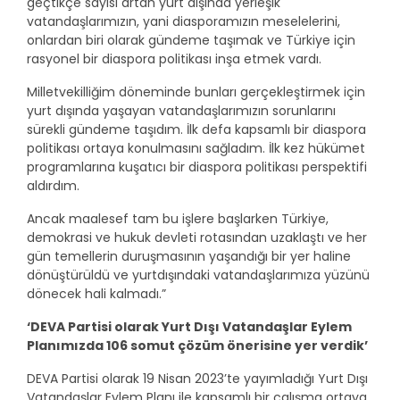
geçtikçe sayısı artan yurt dışında yerleşik
vatandaşlarımızın, yani diasporamızın meselelerini,
onlardan biri olarak gündeme taşımak ve Türkiye için
rasyonel bir diaspora politikası inşa etmek vardı.
Milletvekilliğim döneminde bunları gerçekleştirmek için
yurt dışında yaşayan vatandaşlarımızın sorunlarını
sürekli gündeme taşıdım. İlk defa kapsamlı bir diaspora
politikası ortaya konulmasını sağladım. İlk kez hükümet
programlarına kuşatıcı bir diaspora politikası perspektifi
aldırdım.
Ancak maalesef tam bu işlere başlarken Türkiye,
demokrasi ve hukuk devleti rotasından uzaklaştı ve her
gün temellerin duruşmasının yaşandığı bir yer haline
dönüştürüldü ve yurtdışındaki vatandaşlarımıza yüzünü
dönecek hali kalmadı.”
‘DEVA Partisi olarak Yurt Dışı Vatandaşlar Eylem
Planımızda 106 somut çözüm önerisine yer verdik’
DEVA Partisi olarak 19 Nisan 2023’te yayımladığı Yurt Dışı
Vatandaşlar Eylem Planı ile kapsamlı bir çalışma ortaya