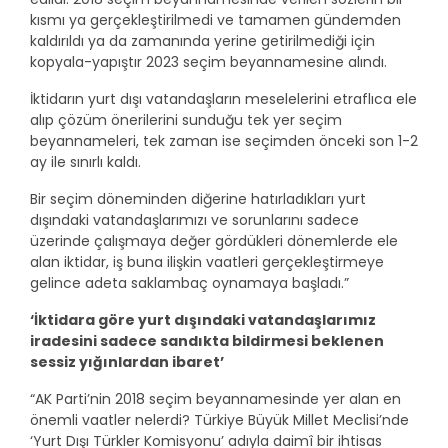
kısmı ya gerçekleştirilmedi ve tamamen gündemden
kaldırıldı ya da zamanında yerine getirilmediği için
kopyala-yapıştır 2023 seçim beyannamesine alındı.
İktidarın yurt dışı vatandaşların meselelerini etraflıca ele
alıp çözüm önerilerini sunduğu tek yer seçim
beyannameleri, tek zaman ise seçimden önceki son 1-2
ay ile sınırlı kaldı.
Bir seçim döneminden diğerine hatırladıkları yurt
dışındaki vatandaşlarımızı ve sorunlarını sadece
üzerinde çalışmaya değer gördükleri dönemlerde ele
alan iktidar, iş buna ilişkin vaatleri gerçekleştirmeye
gelince adeta saklambaç oynamaya başladı.”
‘İktidara göre yurt dışındaki vatandaşlarımız
iradesini sadece sandıkta bildirmesi beklenen
sessiz yığınlardan ibaret’
“AK Parti’nin 2018 seçim beyannamesinde yer alan en
önemli vaatler nelerdi? Türkiye Büyük Millet Meclisi’nde
‘Yurt Dışı Türkler Komisyonu’ adıyla daimî bir ihtisas