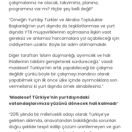
çalışmalarınız ne olacak, takviminiz, planınız,
programınız var mı? Hiçbir şey belli değil!”
“Örneğin Yurtdışı Türkler ve Akraba Topluluklar
Başkanlığı’nın yurt dışında da teşkilatlanması ve yurt
dışında YTB müşavirliklerinin açılmasına ilişkin vaat
gereksiz ve anlamsız harcamalara yol açabileceği için
ciddiyetten uzaktır. Böyle bir adım atılmamalıdır.
Diğer taraftan ‘İslam düşmanlığı, ayrımcılık ve hak
ihlallerinin takibini genişleterek sürdüreceğiz.’ vaadi
maalesef Türkiye’nin artık yapabileceği bir çalışma
değildir çünkü böyle bir çalışmayı inandırıcı olarak
yapabilmek için ilk önce ülke içinde ayrımcılıklara son
vermelisiniz ki yurt dışında örnek alınabilesiniz.”
‘Maalesef Türkiye’nin yurtdışındaki
vatandaşlarımıza yüzünü dönecek hali kalmadı’
“2015 yılında bir milletvekili adayı olarak Türkiye’ye
gelirken aklımda, anavatandan bakıldığında sorunları
doğru şekilde tespit edilip çözüm üretilemeyen ve gün