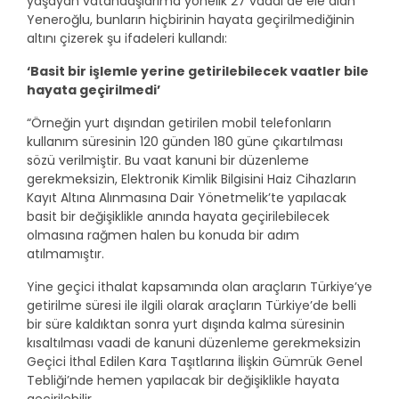
yaşayan vatandaşlarıma yönelik 27 vaadi de ele alan
Yeneroğlu, bunların hiçbirinin hayata geçirilmediğinin
altını çizerek şu ifadeleri kullandı:
‘Basit bir işlemle yerine getirilebilecek vaatler bile
hayata geçirilmedi’
“Örneğin yurt dışından getirilen mobil telefonların
kullanım süresinin 120 günden 180 güne çıkartılması
sözü verilmiştir. Bu vaat kanuni bir düzenleme
gerekmeksizin, Elektronik Kimlik Bilgisini Haiz Cihazların
Kayıt Altına Alınmasına Dair Yönetmelik’te yapılacak
basit bir değişiklikle anında hayata geçirilebilecek
olmasına rağmen halen bu konuda bir adım
atılmamıştır.
Yine geçici ithalat kapsamında olan araçların Türkiye’ye
getirilme süresi ile ilgili olarak araçların Türkiye’de belli
bir süre kaldıktan sonra yurt dışında kalma süresinin
kısaltılması vaadi de kanuni düzenleme gerekmeksizin
Geçici İthal Edilen Kara Taşıtlarına İlişkin Gümrük Genel
Tebliği’nde hemen yapılacak bir değişiklikle hayata